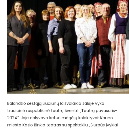
Balandžio šeštąją Liučiūnų laisvalaikio salėje vyko
tradicinė respublikinė teatrų šventė „Teatrų pavasaris-
2024“. Joje dalyvavo keturi mėgėjų kolektyvai: Kauno
miesto Kazio Binkio teatras su spektakliu „Šiurpūs įvykiai