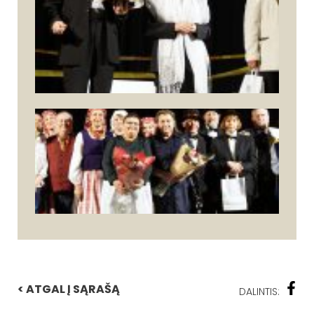
< ATGAL Į SĄRAŠĄ
DALINTIS: