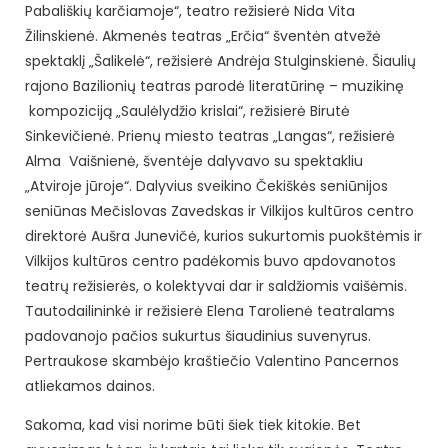
Pabališkių karčiamoje“, teatro režisierė Nida Vita
Žilinskienė. Akmenės teatras „Erčia“ šventėn atvežė
spektaklį „Šalikelė“, režisierė Andrėja Stulginskienė. Šiaulių
rajono Bazilionių teatras parodė literatūrinę – muzikinę
kompoziciją „Saulėlydžio krislai“, režisierė Birutė
Sinkevičienė. Prienų miesto teatras „Langas“, režisierė
Alma Vaišnienė, šventėje dalyvavo su spektakliu
„Atviroje jūroje“. Dalyvius sveikino Čekiškės seniūnijos
seniūnas Mečislovas Zavedskas ir Vilkijos kultūros centro
direktorė Aušra Junevičė, kurios sukurtomis puokštėmis ir
Vilkijos kultūros centro padėkomis buvo apdovanotos
teatrų režisierės, o kolektyvai dar ir saldžiomis vaišėmis.
Tautodailininkė ir režisierė Elena Tarolienė teatralams
padovanojo pačios sukurtus šiaudinius suvenyrus.
Pertraukose skambėjo kraštiečio Valentino Pancernos
atliekamos dainos.
Sakoma, kad visi norime būti šiek tiek kitokie. Bet