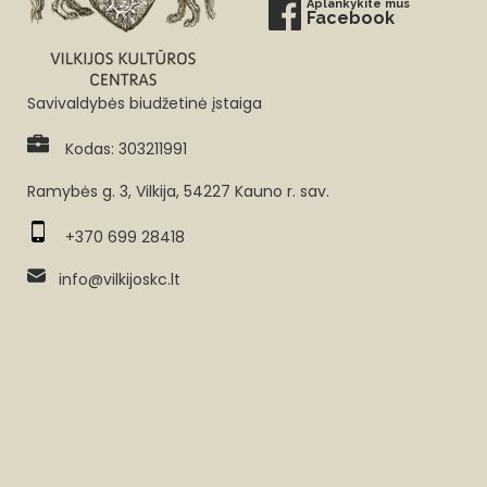
Aplankykite mus
Facebook
Savivaldybės biudžetinė įstaiga
Kodas: 303211991
Ramybės g. 3, Vilkija, 54227 Kauno r. sav.
+370 699 28418
info@vilkijoskc.lt