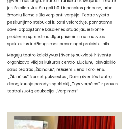
gyvenimas bėga, ir kartais tai lieka tik svajonės. Teatre
jos išsipildo. Juk čia gali būti ir pasakos princesė, arba …
žmonių likimo siūlą verpianti verpėja. Teatre vyksta
pesikūnijimo stebuklai ir, tarsi veidrodyje, pamatome
save, atpažįstame kasdienes situacijas, ieškome
problemų sprendimo…Ilgai prisiminsime matytus
spektaklius ir džiaugsimės prasmingai praleistu laiku.
Mėgėjų teatro kolektyvus į šventę sukvietė ir šventę
organizavo Vilkijos kultūros centro Liučiūnų laisvalaikio
salės teatras „Žibinčius“, režisierė Elena Tarolienė.
„Žibinčius“ šiemet pakviestas į Dainų šventės teatrų
dieną, kurioje parodys spektaklį „Trys verpėjos“ ir praves
teatralizuotą edukaciją „Verpimas“.