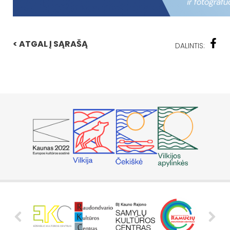
< ATGAL Į SĄRAŠĄ
DALINTIS: