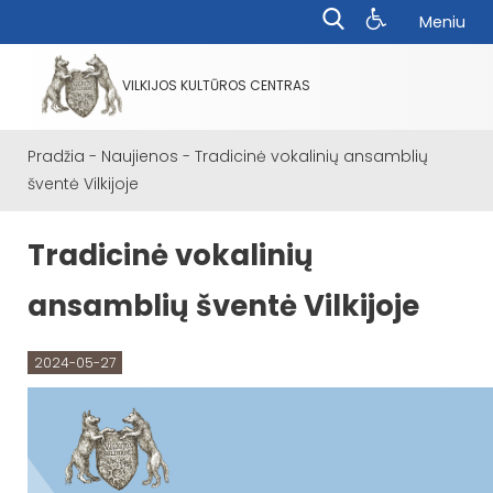
Meniu
VILKIJOS KULTŪROS CENTRAS
Pradžia
-
Naujienos
-
Tradicinė vokalinių ansamblių
šventė Vilkijoje
Tradicinė vokalinių
ansamblių šventė Vilkijoje
2024-05-27