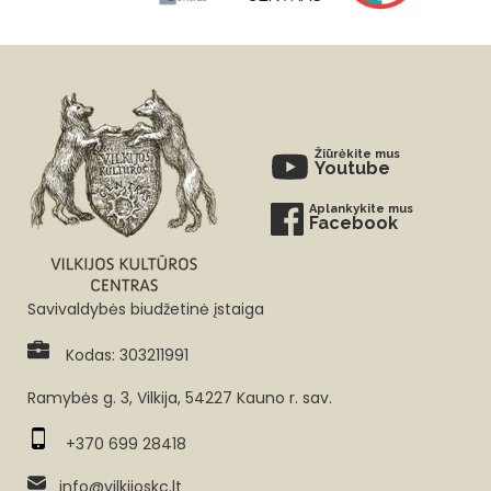
Žiūrėkite mus
Youtube
Aplankykite mus
Facebook
Savivaldybės biudžetinė įstaiga
Kodas: 303211991
Ramybės g. 3, Vilkija, 54227 Kauno r. sav.
+370 699 28418
info@vilkijoskc.lt