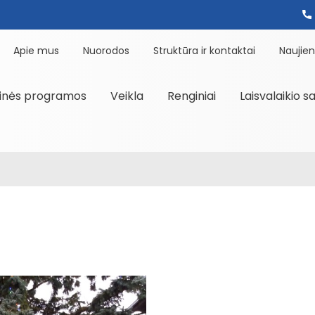
Apie mus
Nuorodos
Struktūra ir kontaktai
Naujie
inės programos
Veikla
Renginiai
Laisvalaikio s