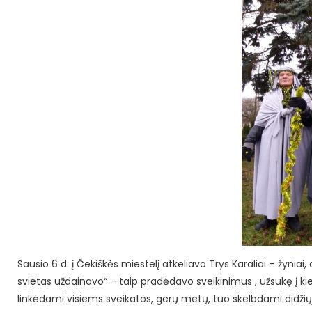
Sausio 6 d. į Čekiškės miestelį atkeliavo Trys Karaliai – žynia
svietas uždainavo“ – taip pradėdavo sveikinimus , užsukę į ki
linkėdami visiems sveikatos, gerų metų, tuo skelbdami didži