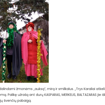
i, dalindami žmonėms „auksą”, mirą ir smilkalus.
„Trys Karaliai atkel
emą. Palikę užrašą ant durų KASPARAS, MERKELIS, BALTAZARAS jie išk
ųjų švenčių pabaigą.