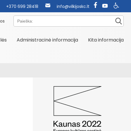
+370 699 28418
info@vilkijoskc.lt
Paieška:
nos
alės
Administracinė informacija
Kita informacija