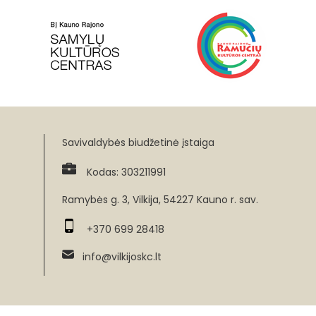
Savivaldybės biudžetinė įstaiga
Kodas: 303211991
Ramybės g. 3, Vilkija, 54227 Kauno r. sav.
+370 699 28418
info@vilkijoskc.lt