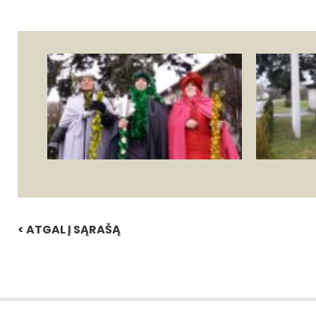
< ATGAL Į SĄRAŠĄ