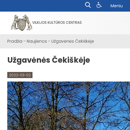
Meniu
VILKIJOS KULTŪROS CENTRAS
Pradžia
-
Naujienos
-
Užgavėnės Čekiškėje
Užgavėnės Čekiškėje
2022-03-02