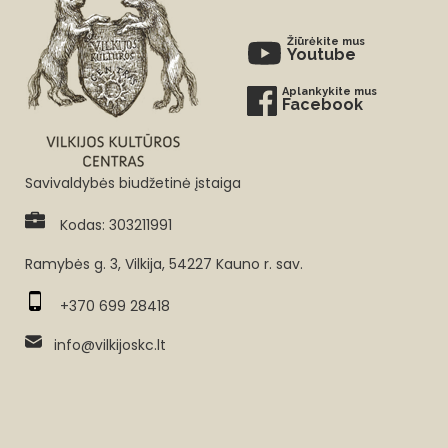
Žiūrėkite mus
Youtube
Aplankykite mus
Facebook
Savivaldybės biudžetinė įstaiga
Kodas: 303211991
Ramybės g. 3, Vilkija, 54227 Kauno r. sav.
+370 699 28418
info@vilkijoskc.lt