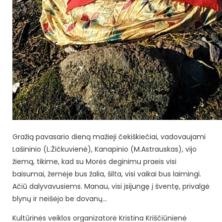
Gražią pavasario dieną mažieji čekiškiečiai, vadovaujami
Lašininio (L.Žičkuvienė), Kanapinio (M.Astrauskas), vijo
žiemą, tikime, kad su Morės deginimu praeis visi
baisumai, žemėje bus žalia, šilta, visi vaikai bus laimingi.
Ačiū dalyvavusiems. Manau, visi įsijungę į šventę, privalgė
blynų ir neišėjo be dovanų…
Kultūrinės veiklos organizatorė Kristina Kriščiūnienė