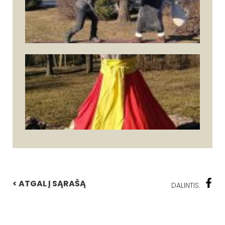
< ATGAL Į SĄRAŠĄ
DALINTIS: