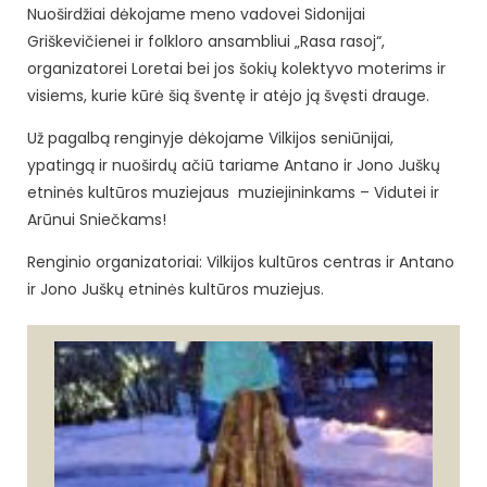
Nuoširdžiai dėkojame meno vadovei Sidonijai
Griškevičienei ir folkloro ansambliui „Rasa rasoj“,
organizatorei Loretai bei jos šokių kolektyvo moterims ir
visiems, kurie kūrė šią šventę ir atėjo ją švęsti drauge.
Už pagalbą renginyje dėkojame Vilkijos seniūnijai,
ypatingą ir nuoširdų ačiū tariame Antano ir Jono Juškų
etninės kultūros muziejaus muziejininkams – Vidutei ir
Arūnui Sniečkams!
Renginio organizatoriai: Vilkijos kultūros centras ir Antano
ir Jono Juškų etninės kultūros muziejus.