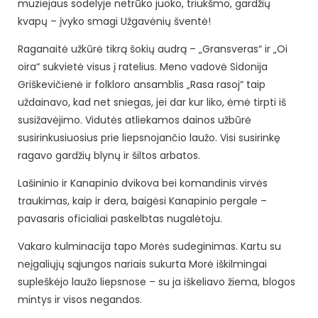
muziejaus sodelyje netrūko juoko, triukšmo, gardžių
kvapų – įvyko smagi Užgavėnių šventė!
Raganaitė užkūrė tikrą šokių audrą – „Gransveras“ ir „Oi
oira“ sukvietė visus į ratelius. Meno vadovė Sidonija
Griškevičienė ir folkloro ansamblis „Rasa rasoj“ taip
uždainavo, kad net sniegas, jei dar kur liko, ėmė tirpti iš
susižavėjimo. Vidutės atliekamos dainos užbūrė
susirinkusiuosius prie liepsnojančio laužo. Visi susirinkę
ragavo gardžių blynų ir šiltos arbatos.
Lašininio ir Kanapinio dvikova bei komandinis virvės
traukimas, kaip ir dera, baigėsi Kanapinio pergale –
pavasaris oficialiai paskelbtas nugalėtoju.
Vakaro kulminacija tapo Morės sudeginimas. Kartu su
neįgaliųjų sąjungos nariais sukurta Morė iškilmingai
supleškėjo laužo liepsnose – su ja iškeliavo žiema, blogos
mintys ir visos negandos.