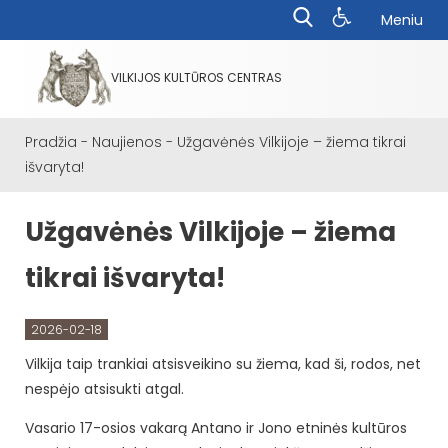
Meniu
VILKIJOS KULTŪROS CENTRAS
Pradžia
-
Naujienos
-
Užgavėnės Vilkijoje – žiema tikrai
išvaryta!
Užgavėnės Vilkijoje – žiema
tikrai išvaryta!
2026-02-18
Vilkija taip trankiai atsisveikino su žiema, kad ši, rodos, net
nespėjo atsisukti atgal.
Vasario 17-osios vakarą Antano ir Jono etninės kultūros