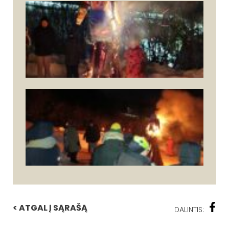
< ATGAL Į SĄRAŠĄ
DALINTIS: