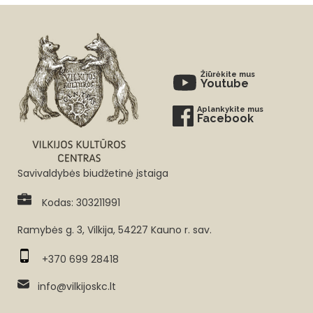
Žiūrėkite mus
Youtube
Aplankykite mus
Facebook
Savivaldybės biudžetinė įstaiga
Kodas: 303211991
Ramybės g. 3, Vilkija, 54227 Kauno r. sav.
+370 699 28418
info@vilkijoskc.lt