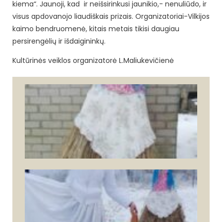
kiema“. Jaunoji, kad ir neišsirinkusi jaunikio,- nenuliūdo, ir
visus apdovanojo liaudiškais prizais. Organizatoriai-Vilkijos
kaimo bendruomenė, kitais metais tikisi daugiau
persirengėlių ir išdaigininkų.
Kultūrinės veiklos organizatorė L.Maliukevičienė