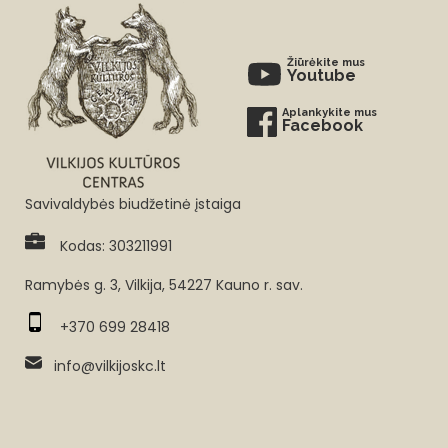
Žiūrėkite mus
Youtube
Aplankykite mus
Facebook
Savivaldybės biudžetinė įstaiga
Kodas: 303211991
Ramybės g. 3, Vilkija, 54227 Kauno r. sav.
+370 699 28418
info@vilkijoskc.lt