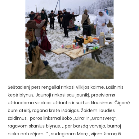
Šeštadienį persirengėliai rinkosi Vilkijos kaime. Lašininis
kepė blynus, Jaunoji rinkosi sau jaunikį, praeiviams
užduodama visokias užduotis ir suktus klausimus.
Čigonė
būrė ateitį, ragana krėtė išdaigas. Žaidėm liaudies
žaidimus, poros linksmai šoko „Oira“ ir „Gransverą“,
ragavom skanius blynus, „ per barzdą varvėjo, burnoj
nieko neturėjom…“ , sudeginom Morę „vijom žiemą iš