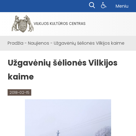
Meniu
VILKIJOS KULTŪROS CENTRAS
Pradžia
-
Naujienos
-
Užgavėnių šėlionės Vilkijos kaime
Užgavėnių šėlionės Vilkijos
kaime
2018-02-15