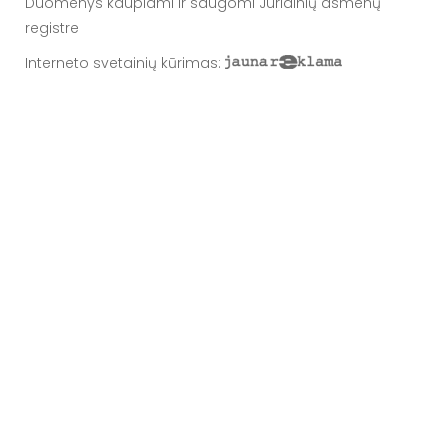
Duomenys kaupiami ir saugomi Juridinių asmenų
registre
Interneto svetainių kūrimas
: