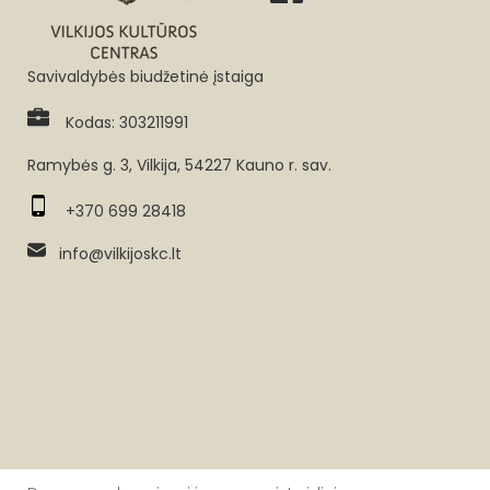
Savivaldybės biudžetinė įstaiga
Kodas: 303211991
Ramybės g. 3, Vilkija, 54227 Kauno r. sav.
+370 699 28418
info@vilkijoskc.lt