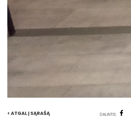
< ATGAL Į SĄRAŠĄ
DALINTIS: