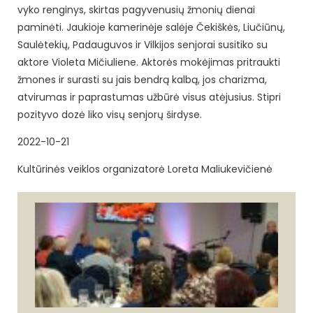
vyko renginys, skirtas pagyvenusių žmonių dienai
paminėti. Jaukioje kamerinėje salėje Čekiškės, Liučiūnų,
Saulėtekių, Padauguvos ir Vilkijos senjorai susitiko su
aktore Violeta Mičiuliene. Aktorės mokėjimas pritraukti
žmones ir surasti su jais bendrą kalbą, jos charizma,
atvirumas ir paprastumas užbūrė visus atėjusius. Stipri
pozityvo dozė liko visų senjorų širdyse.
2022-10-21
Kultūrinės veiklos organizatorė Loreta Maliukevičienė