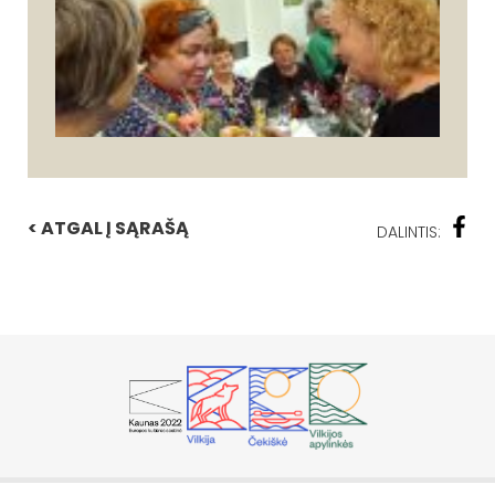
< ATGAL Į SĄRAŠĄ
DALINTIS: