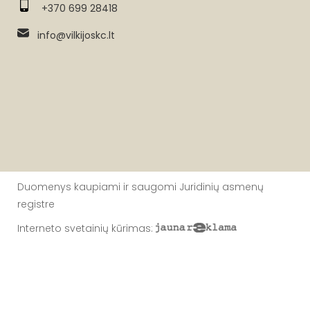
+370 699 28418
info@vilkijoskc.lt
Duomenys kaupiami ir saugomi Juridinių asmenų
registre
Interneto svetainių kūrimas
: