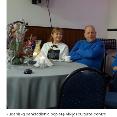
Rudenišką penktadienio popietę Vilkijos kultūros centre