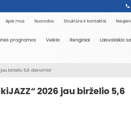
Apie mus
Nuorodos
Struktūra ir kontaktai
Naujie
inės programos
Veikla
Renginiai
Laisvalaikio s
6 jau birželio 5,6 dienomis!
ilkiJAZZ“ 2026 jau birželio 5,6