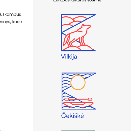
k suskambus
inys, kurio
osi