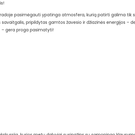
is!
stradoje pasimėgauti ypatinga atmosfera, kurią patirti galima ti
vaitgalis, pripildytas gamtos žavesio ir džiazinės energijos – der
jų – gera proga pasimatyti!
skursija, kurios metu dalyviai susipažins su sąmoningo klausym