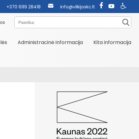
+370 699 28418
info@vilkijoskc.lt
Paieška:
nos
alės
Administracinė informacija
Kita informacija