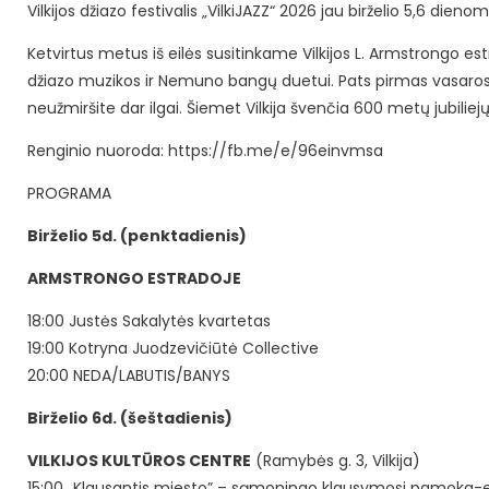
Vilkijos džiazo festivalis „VilkiJAZZ“ 2026 jau birželio 5,6 dienom
Ketvirtus metus iš eilės susitinkame Vilkijos L. Armstrongo e
džiazo muzikos ir Nemuno bangų duetui. Pats pirmas vasaros sa
neužmiršite dar ilgai. Šiemet Vilkija švenčia 600 metų jubilie
Renginio nuoroda:
https://fb.me/e/96einvmsa
PROGRAMA
Birželio 5d. (penktadienis)
ARMSTRONGO ESTRADOJE
18:00 Justės Sakalytės kvartetas
19:00 Kotryna Juodzevičiūtė Collective
20:00 NEDA/LABUTIS/BANYS
Birželio 6d. (šeštadienis)
VILKIJOS KULTŪROS CENTRE
(Ramybės g. 3, Vilkija)
15:00 „Klausantis miesto” – sąmoningo klausymosi pamoka-ek