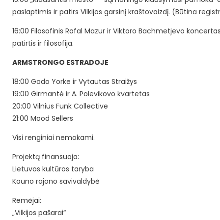
paslaptimis ir patirs Vilkijos garsinį kraštovaizdį. (Būtina regist
16:00 Filosofinis Rafal Mazur ir Viktoro Bachmetjevo koncert
patirtis ir filosofija.
ARMSTRONGO ESTRADOJE
18:00 Godo Yorke ir Vytautas Straižys
19:00 Girmantė ir A. Polevikovo kvartetas
20:00 Vilnius Funk Collective
21:00 Mood Sellers
Visi renginiai nemokami.
Projektą finansuoja:
Lietuvos kultūros taryba
Kauno rajono savivaldybė
Remėjai:
„Vilkijos pašarai“