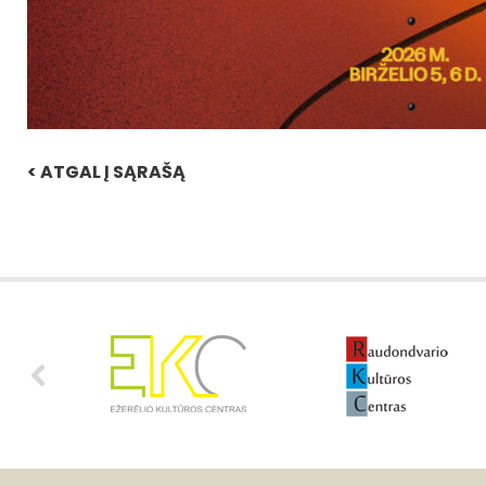
< ATGAL Į SĄRAŠĄ