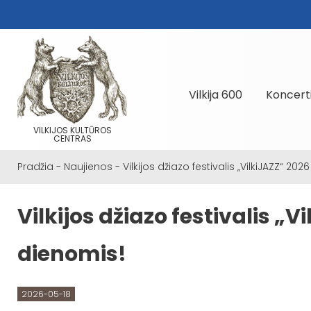
Vilkija 600
Koncert
VILKIJOS KULTŪROS
CENTRAS
Pradžia
-
Naujienos
-
Vilkijos džiazo festivalis „VilkiJAZZ“ 202
Vilkijos džiazo festivalis „V
dienomis!
2026-05-18