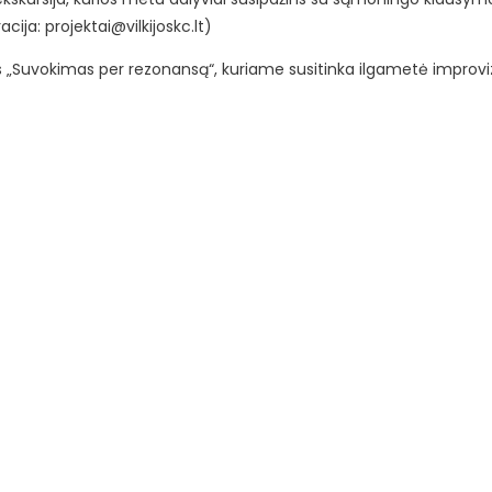
racija:
projektai@vilkijoskc.lt
)
as „Suvokimas per rezonansą“, kuriame susitinka ilgametė improv