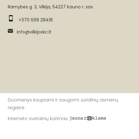
Ramybės g. 3, Vilkija, 54227 Kauno r. sav.
+370 699 28418
info@vilkijoskc.lt
Duomenys kaupiami ir saugomi Juridinių asmenų
registre
Interneto svetainių kūrimas
: