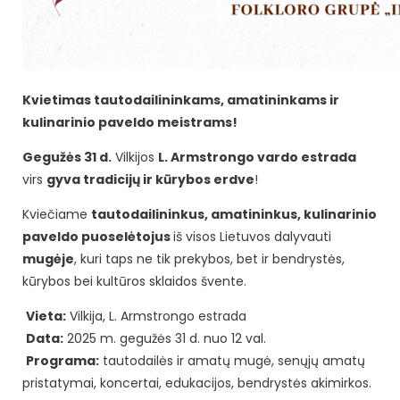
Kvietimas tautodailininkams, amatininkams ir
kulinarinio paveldo meistrams!
Gegužės 31 d.
Vilkijos
L. Armstrongo vardo estrada
virs
gyva tradicijų ir kūrybos erdve
!
Kviečiame
tautodailininkus, amatininkus, kulinarinio
paveldo puoselėtojus
iš visos Lietuvos dalyvauti
mugėje
, kuri taps ne tik prekybos, bet ir bendrystės,
kūrybos bei kultūros sklaidos švente.
Vieta:
Vilkija, L. Armstrongo estrada
Data:
2025 m. gegužės 31 d. nuo 12 val.
Programa:
tautodailės ir amatų mugė, senųjų amatų
pristatymai, koncertai, edukacijos, bendrystės akimirkos.