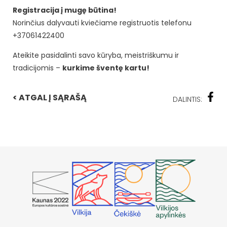
Registracija į mugę būtina!
Norinčius dalyvauti kviečiame registruotis telefonu
+37061422400
Ateikite pasidalinti savo kūryba, meistriškumu ir
tradicijomis –
kurkime šventę kartu!
< ATGAL Į SĄRAŠĄ
DALINTIS: