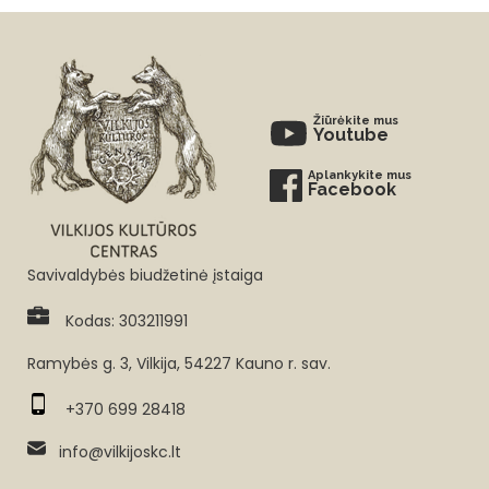
Žiūrėkite mus
Youtube
Aplankykite mus
Facebook
Savivaldybės biudžetinė įstaiga
Kodas: 303211991
Ramybės g. 3, Vilkija, 54227 Kauno r. sav.
+370 699 28418
info@vilkijoskc.lt