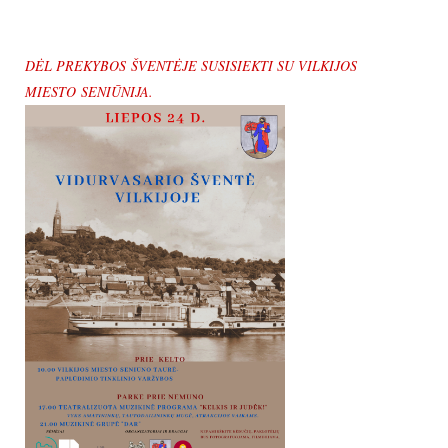
DĖL PREKYBOS ŠVENTĖJE SUSISIEKTI SU VILKIJOS
MIESTO SENIŪNIJA.