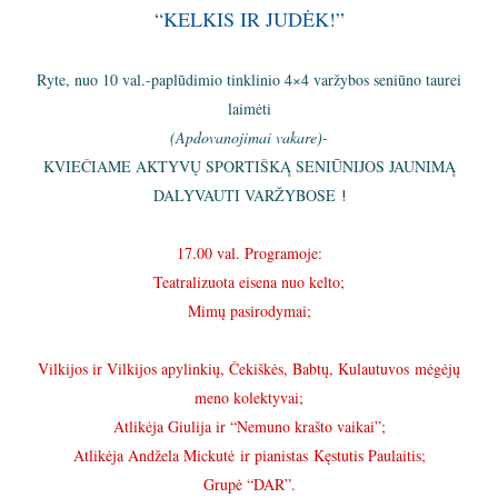
“KELKIS IR JUDĖK!”
Ryte, nuo 10 val.-paplūdimio tinklinio 4×4 varžybos seniūno taurei
laimėti
(Apdovanojimai vakare)-
KVIEČIAME AKTYVŲ SPORTIŠKĄ SENIŪNIJOS JAUNIMĄ
DALYVAUTI VARŽYBOSE
!
17.00 val. Programoje:
Teatralizuota eisena nuo kelto;
Mimų pasirodymai;
Vilkijos ir Vilkijos apylinkių, Čekiškės, Babtų, Kulautuvos mėgėjų
meno kolektyvai;
Atlikėja Giulija ir “Nemuno krašto vaikai”;
Atlikėja Andžela Mickutė ir pianistas Kęstutis Paulaitis;
Grupė “DAR”.