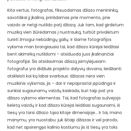
Kita vertus, fotografas, fiksuodamas džiazo menininką,
savotiškai jį įkalina, pririšdamas prie momento, prie
vaizdo ar netgi nutildo patį džiazą. Juk tam, kad girdėtum
muziką vien žiūrėdamas į nuotrauką, turbūt privalėtum
turėti žmogui nebūdingų galių. Ir šiame fotografijos
vyksme man brangiausia tai, kad džiazo kūrėjai leidžiasi
bent akimirką nutildomi – atsiduoda juos įkalinančiai
fotografijai. Šis atsidavimas džiazą įsimylėjusiam
fotografui yra didžiulė projekto dalyvių dovana, leidžianti
atskleisti kai ką labai svarbaus: džiazas nėra vien
muzikinis vyksmas, jis – dar ir nepaprastai įspūdinga ir
sunkiai sugaunamų vaizdų kaskada, kuri taip pat yra
džiazo vyksmo elementas. Tai, kad fotografas sužvejoja
keletą vaizdų ir kad džiazo kūrėjai leidžiasi sugaunami, iš
tiesų yra tarsi džiazo tąsa kitoje dimensijoje… Ir tai, mano
manymu, yra nuostabu: juk šitaip džiazas ir vėl parodo,
kad net apsirengęs kalinio kostiumu jis iš tiesų yra toks