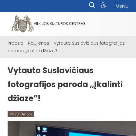
Meniu
VILKIJOS KULTŪROS CENTRAS
Pradžia
-
Naujienos
-
Vytauto Suslavičiaus fotografijos
paroda ,,Įkalinti džiaze”!
Vytauto Suslavičiaus
fotografijos paroda ,,Įkalinti
džiaze”!
2023-04-29