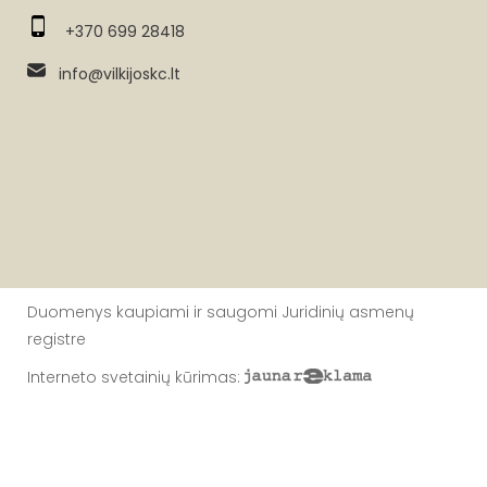
+370 699 28418
info@vilkijoskc.lt
Duomenys kaupiami ir saugomi Juridinių asmenų
registre
Interneto svetainių kūrimas
: