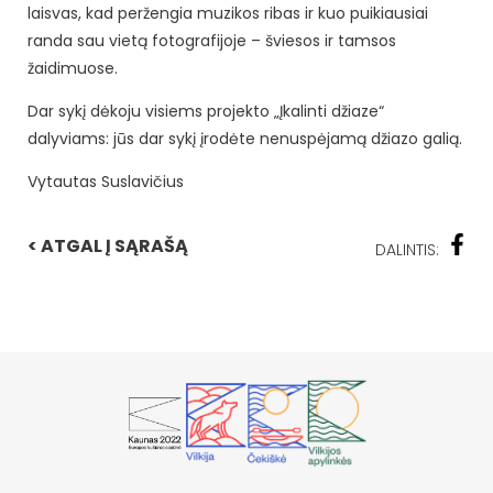
laisvas, kad peržengia muzikos ribas ir kuo puikiausiai
randa sau vietą fotografijoje – šviesos ir tamsos
žaidimuose.
Dar sykį dėkoju visiems projekto „Įkalinti džiaze“
dalyviams: jūs dar sykį įrodėte nenuspėjamą džiazo galią.
Vytautas Suslavičius
< ATGAL Į SĄRAŠĄ
DALINTIS: