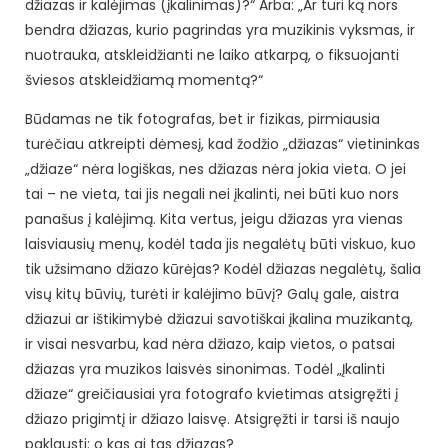
džiazas ir kalėjimas (įkalinimas)?“ Arba: „Ar turi ką nors
bendra džiazas, kurio pagrindas yra muzikinis vyksmas, ir
nuotrauka, atskleidžianti ne laiko atkarpą, o fiksuojanti
šviesos atskleidžiamą momentą?“
Būdamas ne tik fotografas, bet ir fizikas, pirmiausia
turėčiau atkreipti dėmesį, kad žodžio „džiazas“ vietininkas
„džiaze“ nėra logiškas, nes džiazas nėra jokia vieta. O jei
tai – ne vieta, tai jis negali nei įkalinti, nei būti kuo nors
panašus į kalėjimą. Kita vertus, jeigu džiazas yra vienas
laisviausių menų, kodėl tada jis negalėtų būti viskuo, kuo
tik užsimano džiazo kūrėjas? Kodėl džiazas negalėtų, šalia
visų kitų būvių, turėti ir kalėjimo būvį? Galų gale, aistra
džiazui ar ištikimybė džiazui savotiškai įkalina muzikantą,
ir visai nesvarbu, kad nėra džiazo, kaip vietos, o patsai
džiazas yra muzikos laisvės sinonimas. Todėl „Įkalinti
džiaze“ greičiausiai yra fotografo kvietimas atsigręžti į
džiazo prigimtį ir džiazo laisvę. Atsigręžti ir tarsi iš naujo
paklausti: o kas gi tas džiazas?