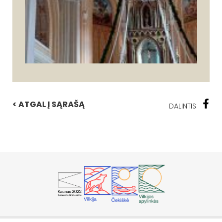
< ATGAL Į SĄRAŠĄ
DALINTIS: