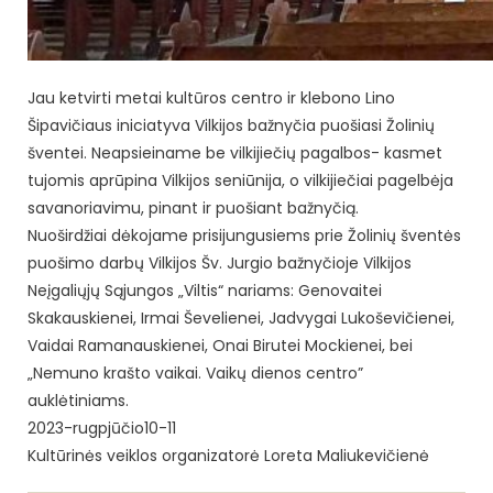
Jau ketvirti metai kultūros centro ir klebono Lino
Šipavičiaus iniciatyva Vilkijos bažnyčia puošiasi Žolinių
šventei. Neapsieiname be vilkijiečių pagalbos- kasmet
tujomis aprūpina Vilkijos seniūnija, o vilkijiečiai pagelbėja
savanoriavimu, pinant ir puošiant bažnyčią.
Nuoširdžiai dėkojame prisijungusiems prie Žolinių šventės
puošimo darbų Vilkijos Šv. Jurgio bažnyčioje Vilkijos
Neįgaliųjų Sąjungos „Viltis“ nariams: Genovaitei
Skakauskienei, Irmai Ševelienei, Jadvygai Lukoševičienei,
Vaidai Ramanauskienei, Onai Birutei Mockienei, bei
„Nemuno krašto vaikai. Vaikų dienos centro”
auklėtiniams.
2023-rugpjūčio10-11
Kultūrinės veiklos organizatorė Loreta Maliukevičienė