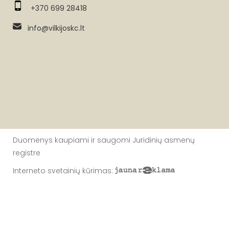
+370 699 28418
info@vilkijoskc.lt
Duomenys kaupiami ir saugomi Juridinių asmenų
registre
Interneto svetainių kūrimas
: