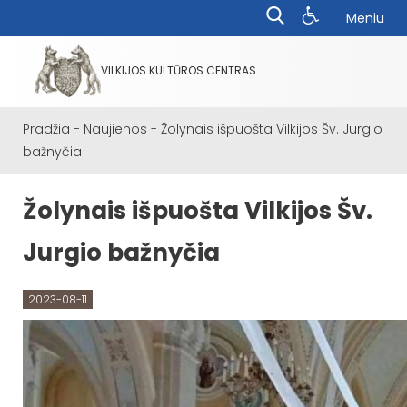
Meniu
VILKIJOS KULTŪROS CENTRAS
Pradžia
-
Naujienos
-
Žolynais išpuošta Vilkijos Šv. Jurgio
bažnyčia
Žolynais išpuošta Vilkijos Šv.
Jurgio bažnyčia
2023-08-11